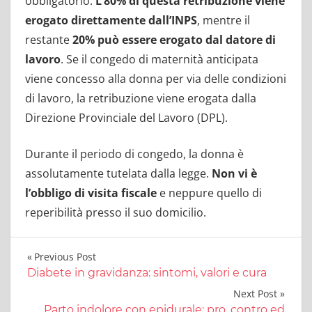
obbligatorio.
L’80% di questa retribuzione viene
erogato direttamente dall’INPS
, mentre il
restante
20% può essere erogato dal datore di
lavoro
. Se il congedo di maternità anticipata
viene concesso alla donna per via delle condizioni
di lavoro, la retribuzione viene erogata dalla
Direzione Provinciale del Lavoro (DPL).
Durante il periodo di congedo, la donna è
assolutamente tutelata dalla legge.
Non vi è
l’obbligo di visita fiscale
e neppure quello di
reperibilità presso il suo domicilio.
Navigazione
Previous Post
Diabete in gravidanza: sintomi, valori e cura
articoli
Next Post
Parto indolore con epidurale: pro, contro ed